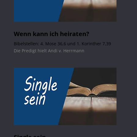
Wenn kann ich heiraten?
Bibelstellen: 4. Mose 36,6 und 1. Korinther 7,39
Die Predigt hielt Andi v. Herrmann